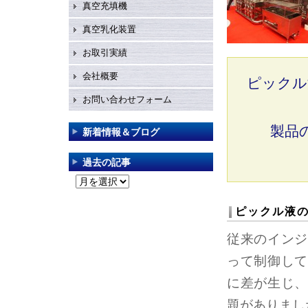
真空充填機
真空乳化装置
お取引実績
会社概要
ピックル
お問い合わせフォーム
製品
新着情報＆ブログ
過去の記事
過
去
ピックル液
の
記
従来のインジ
事
って制御して
に差が生じ、
題がありまし